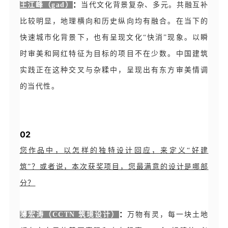
王江峰（gad）
：
当代文化背景复杂、多元。共融互补
比较明显，地理横向和历史纵向均有融合。在当下的
快速城市化背景下，也有呈现文化“快消”现象。以瞬
时审美和网红特征为目标的项目不在少数。中国建筑
实践正在这种交叉与杂糅中，呈现出有东方审美情调
的当代性。
02
您作品中，以怎样的独特设计回应，来定义“好建
筑”？或者说，本次获奖项目，您最满意的设计是哪部
分？
薄宏涛（CCTN 筑境设计）
：
万物有灵，每一块土地