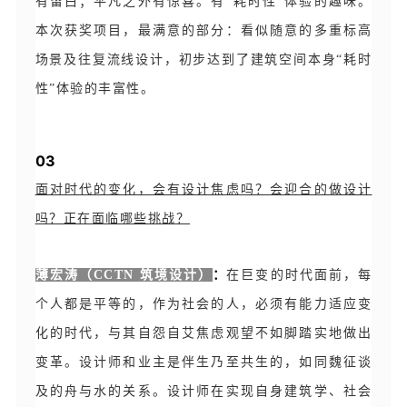
有留白；平凡之外有惊喜。有“耗时性”体验的趣味。
本次获奖项目，最满意的部分：看似随意的多重标高
场景及往复流线设计，初步达到了建筑空间本身“耗时
性”体验的丰富性。
03
面对时代的变化，会有设计焦虑吗？会迎合的做设计
吗？正在面临哪些挑战？
：
薄宏涛（CCTN 筑境设计）
在巨变的时代面前，每
个人都是平等的，作为社会的人，必须有能力适应变
化的时代，与其自怨自艾焦虑观望不如脚踏实地做出
变革。设计师和业主是伴生乃至共生的，如同魏征谈
及的舟与水的关系。设计师在实现自身建筑学、社会