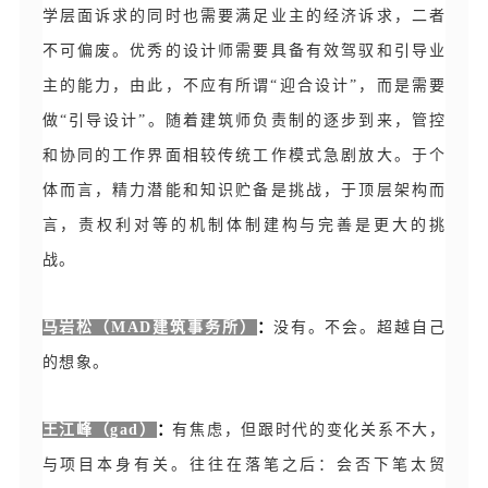
学层面诉求的同时也需要满足业主的经济诉求，二者
不可偏废。优秀的设计师需要具备有效驾驭和引导业
主的能力，由此，不应有所谓“迎合设计”，而是需要
做“引导设计”。随着建筑师负责制的逐步到来，管控
和协同的工作界面相较传统工作模式急剧放大。于个
体而言，精力潜能和知识贮备是挑战，于顶层架构而
言，责权利对等的机制体制建构与完善是更大的挑
战。
：
马岩松（MAD建筑事务所）
没有。不会。超越自己
的想象。
：
王江峰（gad）
有焦虑，但跟时代的变化关系不大，
与项目本身有关。往往在落笔之后：会否下笔太贸