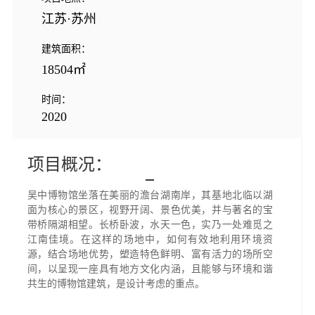
江苏·苏州
建筑面积：
18504㎡
时间：
2020
项目概况：
吴中博物馆坐落在美丽的澹台湖南岸，其基地北临以湖
面为核心的景区，视野开阔、景色优美，并与著名的宝
带桥隔湖相望。长桥卧波，水天一色，实乃一处难觅之
江南佳境。在这样的场地中，如何有效地利用环境资
源，结合场地优势，塑造特色鲜明、富有活力的场所空
间，以呈现一座具有地方文化内涵，且能够与环境和谐
共生的博物馆建筑，是设计考虑的重点。